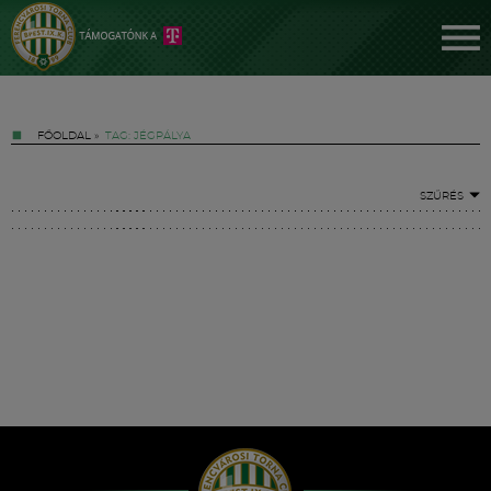
FŐOLDAL
»
TAG: JÉGPÁLYA
SZŰRÉS
Jegyek
FM YouTube +
Hírek