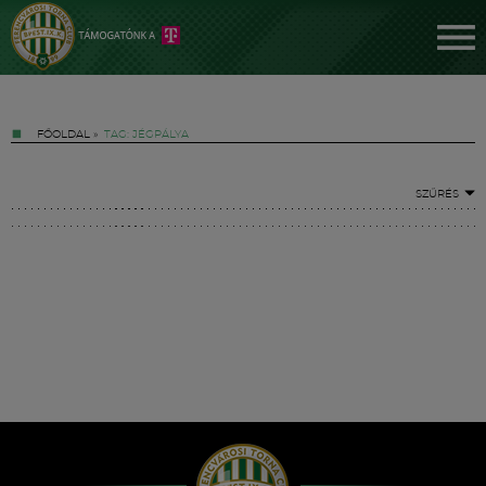
FŐOLDAL
»
TAG: JÉGPÁLYA
SZŰRÉS
Jegyek
FM YouTube +
Hírek