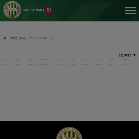
FŐOLDAL
»
TAG: JÉGPÁLYA
SZŰRÉS
Jegyek
FM YouTube +
Hírek