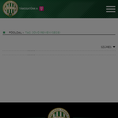
FŐOLDAL
»
TAG: JÖVŐ REMÉNYSÉGEI
SZŰRÉS
Jegyek
FM YouTube +
Hírek