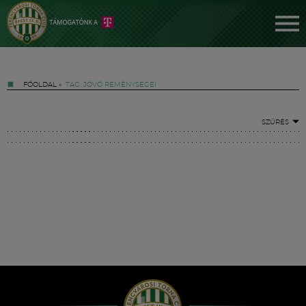
FŐOLDAL
»
TAG: JÖVŐ REMÉNYSÉGEI
SZŰRÉS
Jegyek
FM YouTube +
Hírek