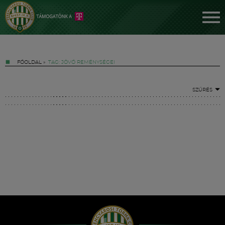
FŐOLDAL
»
TAG: JÖVŐ REMÉNYSÉGEI
SZŰRÉS
Jegyek
FM YouTube +
Hírek