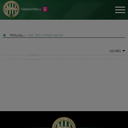
FŐOLDAL
»
TAG: JEGYINFORMÁCIÓK
SZŰRÉS
Jegyek
FM YouTube +
Hírek