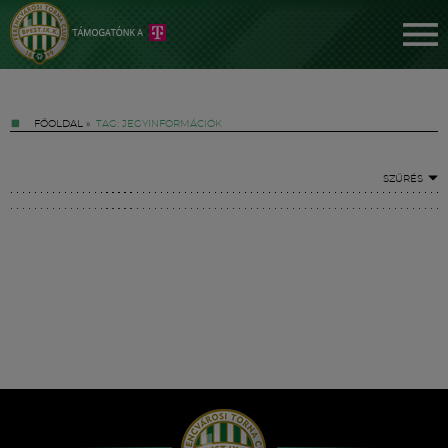
FŐOLDAL
»
TAG: JEGYINFORMÁCIÓK
SZŰRÉS
Jegyek
FM YouTube +
Hírek