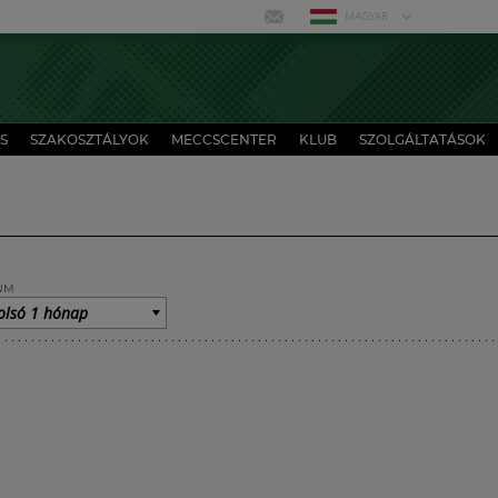
MAGYAR
S
SZAKOSZTÁLYOK
MECCSCENTER
KLUB
SZOLGÁLTATÁSOK
UM
olsó 1 hónap