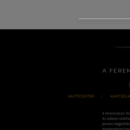
A FERE
SAJTÓCENTER
KAPCSOLA
A Ferencvárosi To
Az oldalon találha
pontos megjelölésé
hivatkozással has