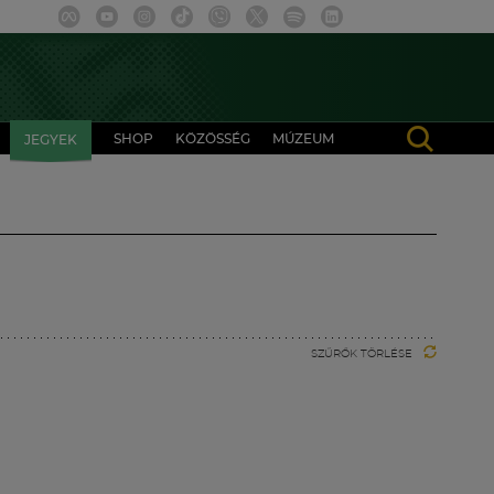
SHOP
KÖZÖSSÉG
MÚZEUM
JEGYEK
SZŰRŐK TÖRLÉSE