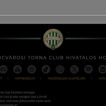
NCVÁROSI TORNA CLUB HIVATALOS H
T
IMPRESSZUM
MODERÁLÁSI ALAPELVEK
HON
rna Club hivatalos honlapja
tó írott és képi anyagok csak a forrás
vel, internetes felhasználás esetén aktív
ználhatóak fel.