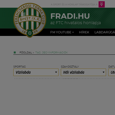
FRADI.HU
az FTC hivatalos honlapja
FM YOUTUBE +
HÍREK
LABDARÚGÁ
FŐOLDAL
»
TAG: JEGYINFORMÁCIÓK
SPORTÁG
SZAKOSZTÁLY
DÁT
Vízilabda
Női vízilabda
Ut