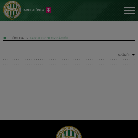
FŐOLDAL
»
TAG: JEGYINFORMÁCIÓK
SZŰRÉS
Jegyek
FM YouTube +
Hírek