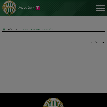
FŐOLDAL
»
TAG: JEGYINFORMÁCIÓK
SZŰRÉS
Jegyek
FM YouTube +
Hírek