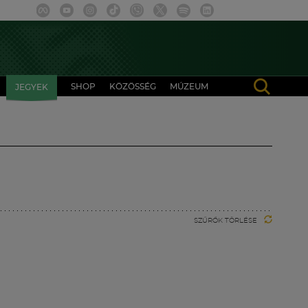
SHOP
KÖZÖSSÉG
MÚZEUM
JEGYEK
SZŰRŐK TÖRLÉSE