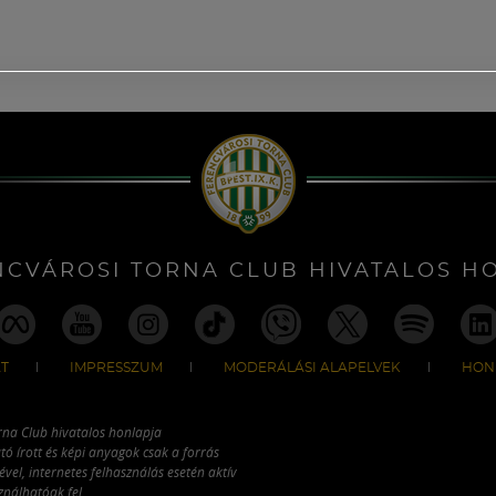
NCVÁROSI TORNA CLUB HIVATALOS H
T
IMPRESSZUM
MODERÁLÁSI ALAPELVEK
HON
rna Club hivatalos honlapja
tó írott és képi anyagok csak a forrás
vel, internetes felhasználás esetén aktív
ználhatóak fel.