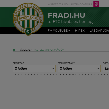
FRADI.HU
az FTC hivatalos honlapja
FM YOUTUBE +
HÍREK
LABDARÚGÁ
FŐOLDAL
»
TAG: JEGYINFORMÁCIÓK
SPORTÁG
SZAKOSZTÁLY
DÁT
Triatlon
Triatlon
Ut