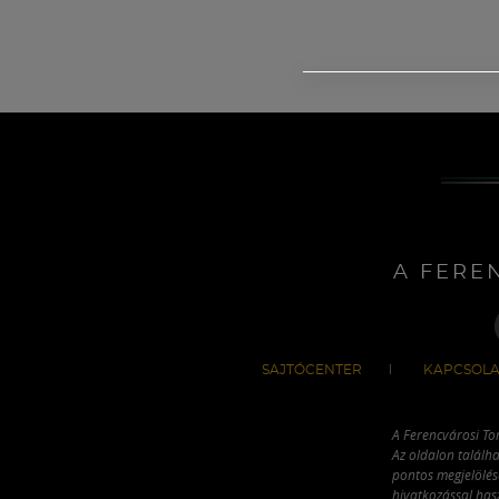
A FERE
SAJTÓCENTER
KAPCSOLA
A Ferencvárosi To
Az oldalon találha
pontos megjelölésé
hivatkozással has