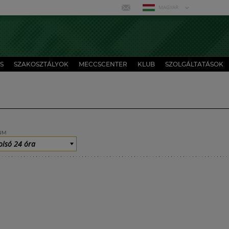
MAGYAR
S
SZAKOSZTÁLYOK
MECCSCENTER
KLUB
SZOLGÁLTATÁSOK
UM
olsó 24 óra