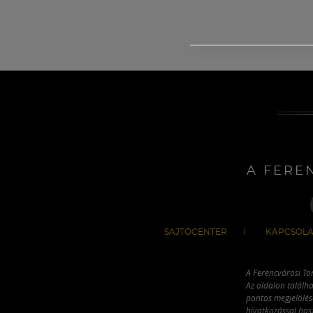
A FERE
SAJTÓCENTER
KAPCSOLA
A Ferencvárosi To
Az oldalon találha
pontos megjelölésé
hivatkozással has