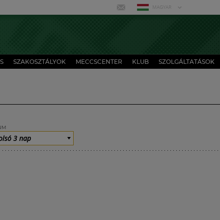
MAGYAR
S
SZAKOSZTÁLYOK
MECCSCENTER
KLUB
SZOLGÁLTATÁSOK
UM
olsó 3 nap