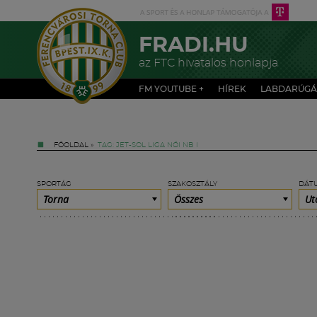
FRADI.HU
az FTC hivatalos honlapja
FM YOUTUBE +
HÍREK
LABDARÚGÁ
FŐOLDAL
»
TAG: JET-SOL LIGA NŐI NB I
SPORTÁG
SZAKOSZTÁLY
DÁT
Torna
Összes
Ut