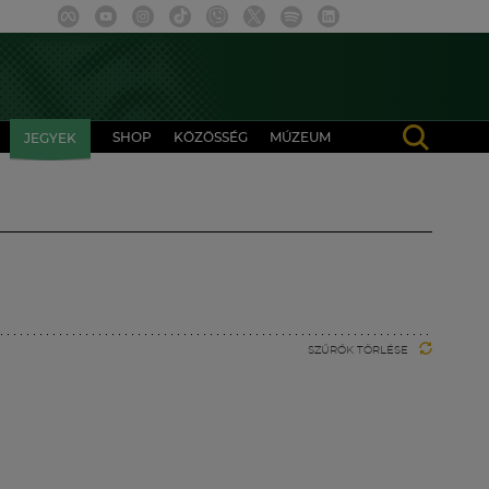
SHOP
KÖZÖSSÉG
MÚZEUM
JEGYEK
SZŰRŐK TÖRLÉSE