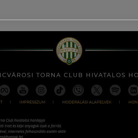
NCVÁROSI TORNA CLUB HIVATALOS H
T
IMPRESSZUM
MODERÁLÁSI ALAPELVEK
HON
rna Club hivatalos honlapja
tó írott és képi anyagok csak a forrás
vel, internetes felhasználás esetén aktív
ználhatóak fel.