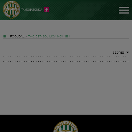
FŐOLDAL
»
TAG: JET-SOL LIGA NŐI NB I
SZŰRÉS
Jegyek
FM YouTube +
Hírek