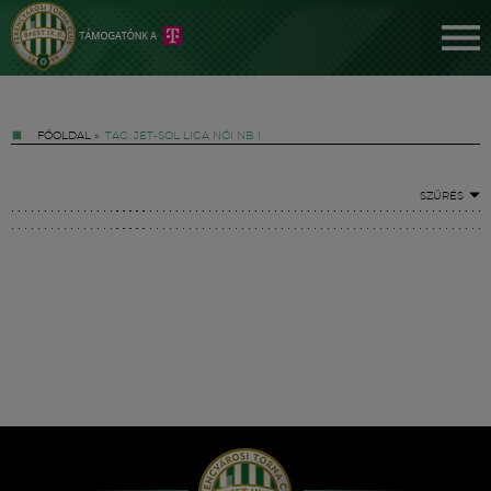
FŐOLDAL
»
TAG: JET-SOL LIGA NŐI NB I
SZŰRÉS
Jegyek
FM YouTube +
Hírek