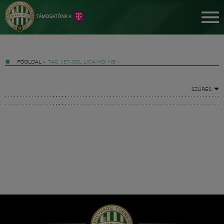
FŐOLDAL
»
TAG: JET-SOL LIGA NŐI NB I
SZŰRÉS
Jegyek
FM YouTube +
Hírek