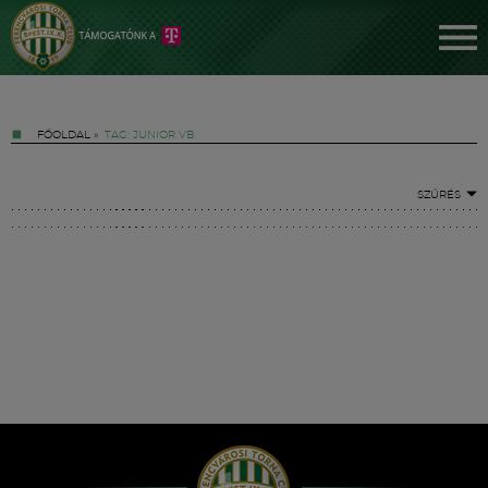
FŐOLDAL
»
TAG: JUNIOR VB
SZŰRÉS
Jegyek
FM YouTube +
Hírek