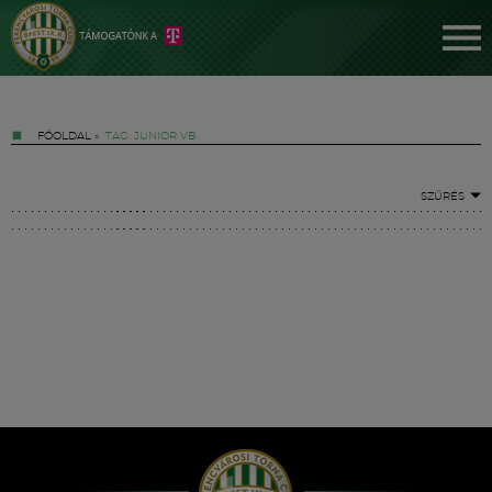
FŐOLDAL
»
TAG: JUNIOR VB
SZŰRÉS
Jegyek
FM YouTube +
Hírek