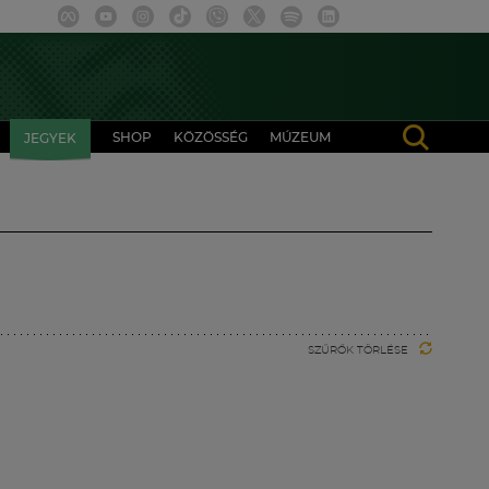
SHOP
KÖZÖSSÉG
MÚZEUM
JEGYEK
SZŰRŐK TÖRLÉSE