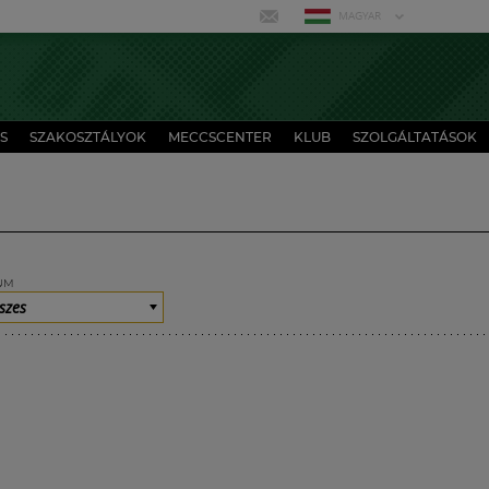
MAGYAR
S
SZAKOSZTÁLYOK
MECCSCENTER
KLUB
SZOLGÁLTATÁSOK
UM
szes