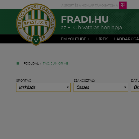
FRADI.HU
az FTC hivatalos honlapja
FM YOUTUBE +
HÍREK
LABDARÚGÁ
FŐOLDAL
»
TAG: JUNIOR VB
SPORTÁG
SZAKOSZTÁLY
DÁT
Birkózás
Összes
Ös