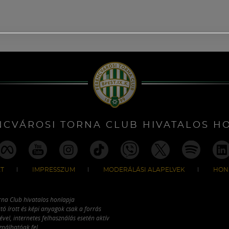
NCVÁROSI TORNA CLUB HIVATALOS H
T
IMPRESSZUM
MODERÁLÁSI ALAPELVEK
HON
rna Club hivatalos honlapja
tó írott és képi anyagok csak a forrás
vel, internetes felhasználás esetén aktív
ználhatóak fel.