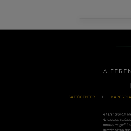
A FERE
SAJTÓCENTER
KAPCSOLA
A Ferencvárosi To
Az oldalon találha
pontos megjelölésé
hivatkozással has