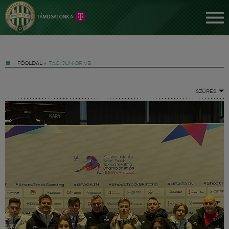
FŐOLDAL
»
TAG: JUNIOR VB
SZŰRÉS
Jegyek
FM YouTube +
Hírek