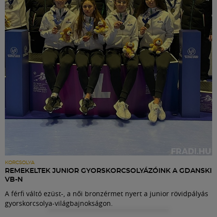
Labdarúgás
Szakosztályok
Meccscenter
Klub
Szolgáltatások
Shop
KORCSOLYA
REMEKELTEK JUNIOR GYORSKORCSOLYÁZÓINK A GDANSKI
VB-N
Közösség
A férfi váltó ezüst-, a női bronzérmet nyert a junior rövidpályás
gyorskorcsolya-világbajnokságon.