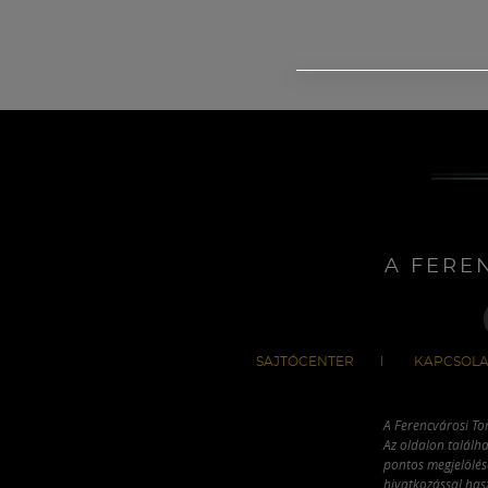
A FERE
SAJTÓCENTER
KAPCSOLA
A Ferencvárosi To
Az oldalon találha
pontos megjelölésé
hivatkozással has