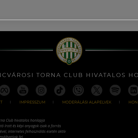
NCVÁROSI TORNA CLUB HIVATALOS H
T
IMPRESSZUM
MODERÁLÁSI ALAPELVEK
HON
rna Club hivatalos honlapja
tó írott és képi anyagok csak a forrás
vel, internetes felhasználás esetén aktív
ználhatóak fel.