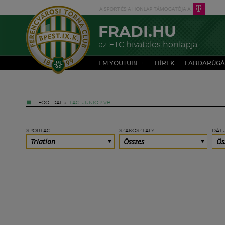
FRADI.HU
az FTC hivatalos honlapja
FM YOUTUBE +
HÍREK
LABDARÚGÁ
FŐOLDAL
»
TAG: JUNIOR VB
SPORTÁG
SZAKOSZTÁLY
DÁT
Triatlon
Összes
Ös