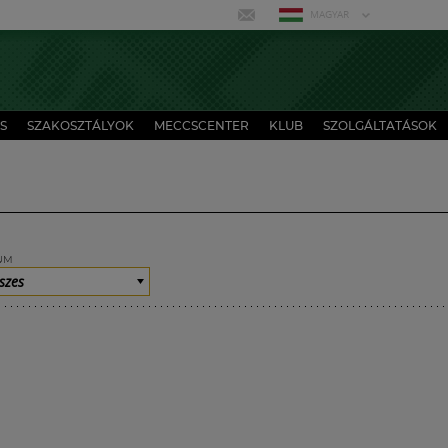
MAGYAR
S
SZAKOSZTÁLYOK
MECCSCENTER
KLUB
SZOLGÁLTATÁSOK
UM
szes