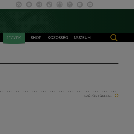
SHOP
KÖZÖSSÉG
MÚZEUM
JEGYEK
SZŰRŐK TÖRLÉSE