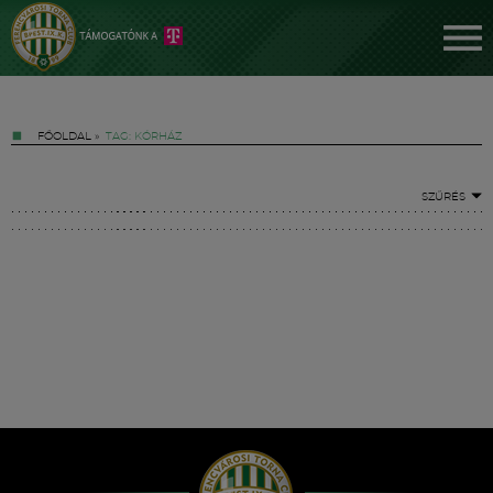
FŐOLDAL
»
TAG: KÓRHÁZ
SZŰRÉS
Jegyek
FM YouTube +
Hírek