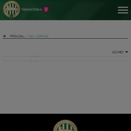
FŐOLDAL
»
TAG: KÓRHÁZ
SZŰRÉS
Jegyek
FM YouTube +
Hírek