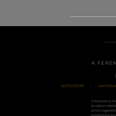
A FERE
SAJTÓCENTER
KAPCSOLA
A Ferencvárosi To
Az oldalon találha
pontos megjelölésé
hivatkozással has