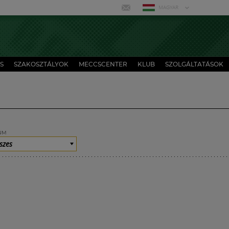
MAGYAR
S
SZAKOSZTÁLYOK
MECCSCENTER
KLUB
SZOLGÁLTATÁSOK
UM
szes