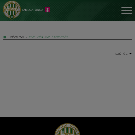
FŐOLDAL
»
TAG: KÓRHÁZLÁTOGATÁS
SZŰRÉS
Jegyek
FM YouTube +
Hírek