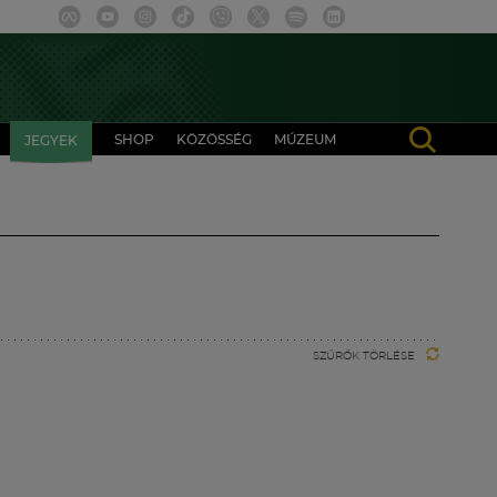
SHOP
KÖZÖSSÉG
MÚZEUM
JEGYEK
SZŰRŐK TÖRLÉSE