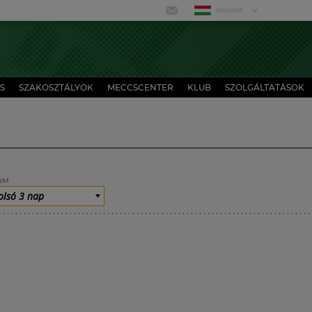
MAGYAR
S
SZAKOSZTÁLYOK
MECCSCENTER
KLUB
SZOLGÁLTATÁSOK
UM
olsó 3 nap