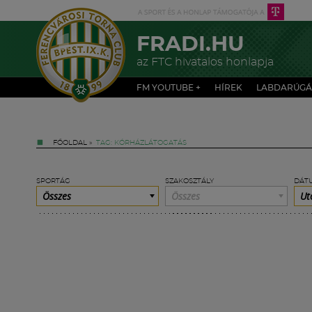
FRADI.HU
az FTC hivatalos honlapja
FM YOUTUBE +
HÍREK
LABDARÚGÁ
FŐOLDAL
»
TAG: KÓRHÁZLÁTOGATÁS
SPORTÁG
SZAKOSZTÁLY
DÁT
Összes
Összes
Ut