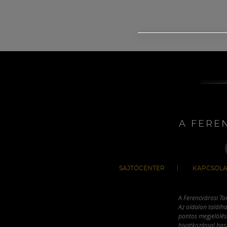
A FERE
SAJTÓCENTER
KAPCSOLA
A Ferencvárosi To
Az oldalon találha
pontos megjelölésé
hivatkozással has