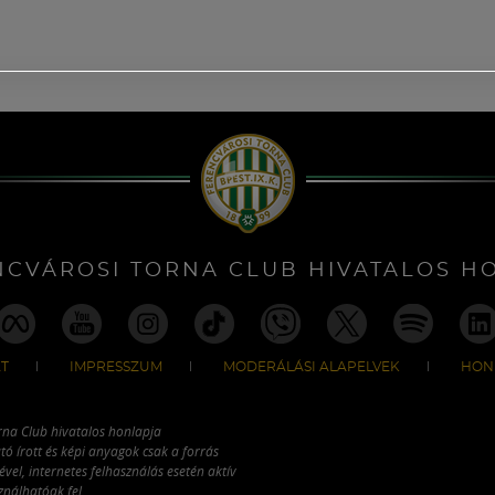
NCVÁROSI TORNA CLUB HIVATALOS H
T
IMPRESSZUM
MODERÁLÁSI ALAPELVEK
HON
rna Club hivatalos honlapja
tó írott és képi anyagok csak a forrás
vel, internetes felhasználás esetén aktív
ználhatóak fel.