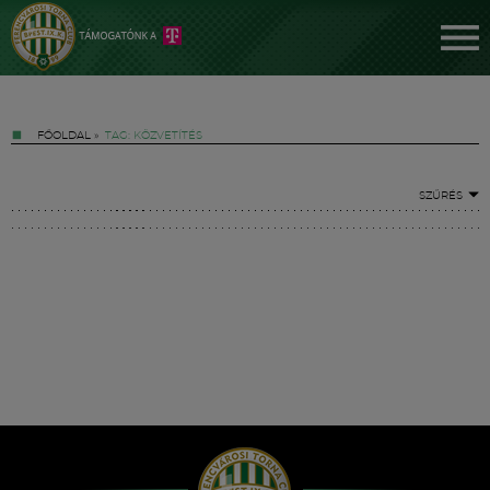
FŐOLDAL
»
TAG: KÖZVETÍTÉS
SZŰRÉS
Jegyek
FM YouTube +
Hírek