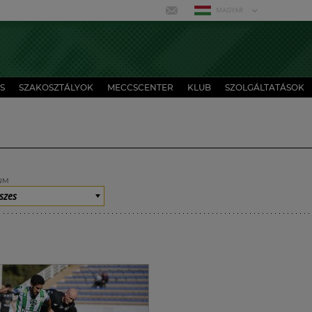
MAGYAR
S
SZAKOSZTÁLYOK
MECCSCENTER
KLUB
SZOLGÁLTATÁSOK
UM
szes