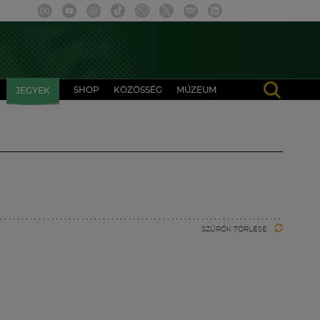
SHOP
KÖZÖSSÉG
MÚZEUM
JEGYEK
SZŰRŐK TÖRLÉSE