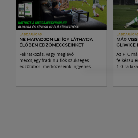
LABDARÚGÁS
LABDARÚGÁ
NE MARADJON LE! ÍGY LÁTHATJA
MÁR VISS
ÉLŐBEN EDZŐMECCSEINKET
GLIWICE
Feliratkozás, vagy meglévő
Az FTC má
meccsjegy.fradi.hu-fiók szükséges
felkészül
edzőtábori mérkőzéseink ingyenes...
1-0-ra kik