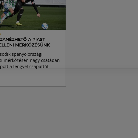
S
ZANÉZHETŐ A PIAST
 ELLENI MÉRKŐZÉSÜNK
sodik spanyolországi
ési mérkőzésén nagy csatában
apott a lengyel csapattól.