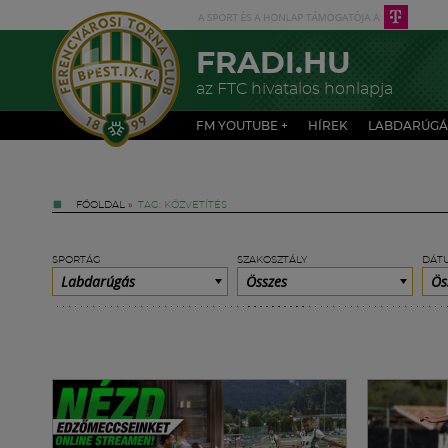
FRADI.HU
az FTC hivatalos honlapja
FM YOUTUBE +
HÍREK
LABDARÚGÁ
FŐOLDAL
»
TAG: KÖZVETÍTÉS
SPORTÁG
SZAKOSZTÁLY
DÁT
Labdarúgás
Összes
Ös