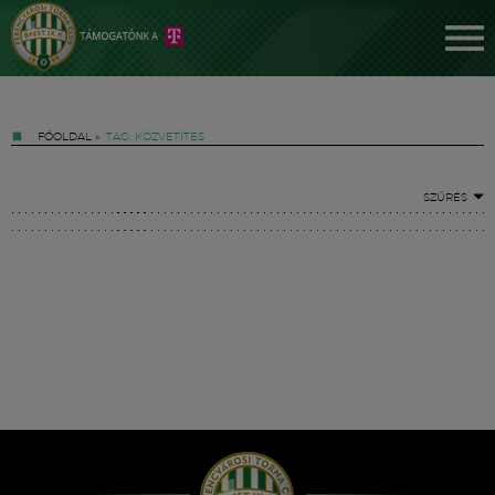
FŐOLDAL
»
TAG: KÖZVETÍTÉS
SZŰRÉS
Jegyek
FM YouTube +
Hírek