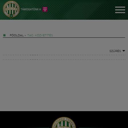
FŐOLDAL
»
TAG: KÖZVETÍTÉS
SZŰRÉS
Jegyek
FM YouTube +
Hírek