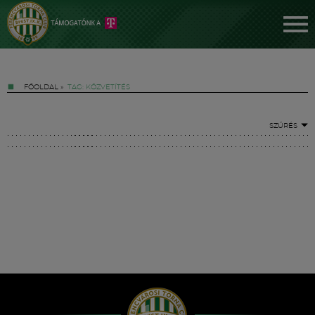
FŐOLDAL
»
TAG: KÖZVETÍTÉS
SZŰRÉS
Jegyek
FM YouTube +
Hírek