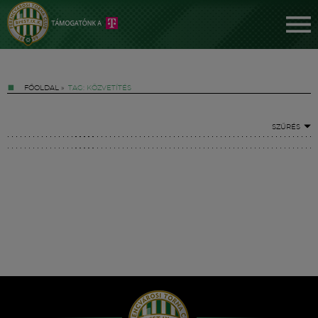
FŐOLDAL
»
TAG: KÖZVETÍTÉS
SZŰRÉS
Jegyek
FM YouTube +
Hírek