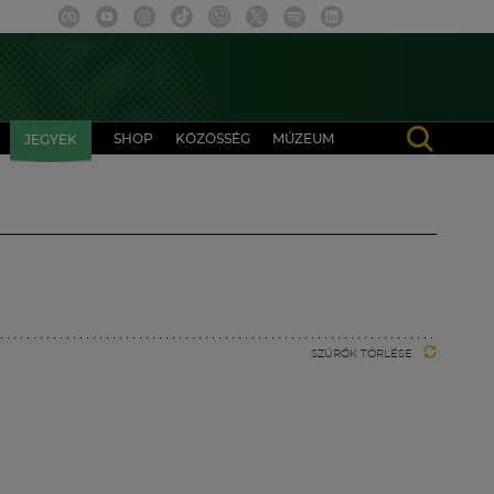
SHOP
KÖZÖSSÉG
MÚZEUM
JEGYEK
SZŰRŐK TÖRLÉSE