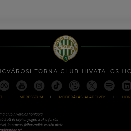
NCVÁROSI TORNA CLUB HIVATALOS H
T
IMPRESSZUM
MODERÁLÁSI ALAPELVEK
HON
rna Club hivatalos honlapja
tó írott és képi anyagok csak a forrás
vel, internetes felhasználás esetén aktív
ználhatóak fel.