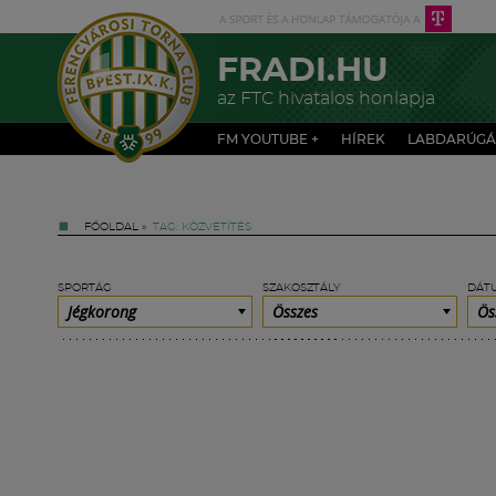
FRADI.HU
az FTC hivatalos honlapja
FM YOUTUBE +
HÍREK
LABDARÚGÁ
FŐOLDAL
»
TAG: KÖZVETÍTÉS
SPORTÁG
SZAKOSZTÁLY
DÁT
Jégkorong
Összes
Ös