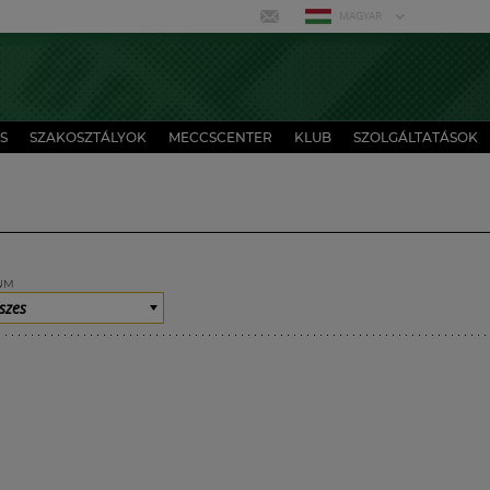
MAGYAR
S
SZAKOSZTÁLYOK
MECCSCENTER
KLUB
SZOLGÁLTATÁSOK
UM
szes