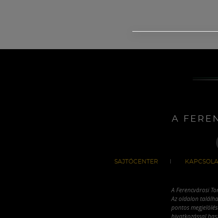
A FERE
SAJTÓCENTER
KAPCSOLA
A Ferencvárosi To
Az oldalon találha
pontos megjelölésé
hivatkozással has