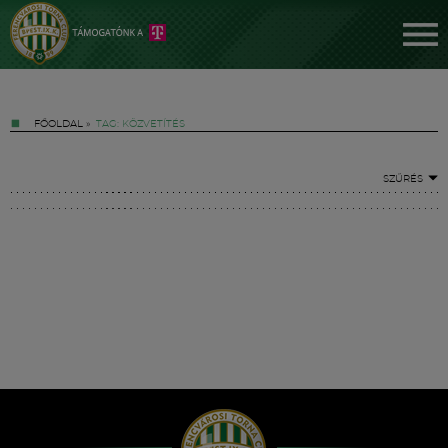
FŐOLDAL
»
TAG: KÖZVETÍTÉS
SZŰRÉS
Jegyek
FM YouTube +
Hírek