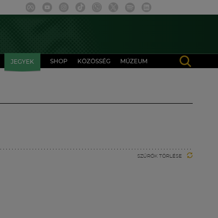
SHOP
KÖZÖSSÉG
MÚZEUM
JEGYEK
SZŰRŐK TÖRLÉSE