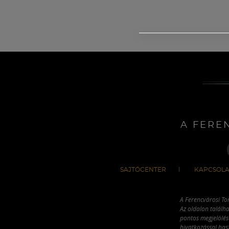
A FERE
SAJTÓCENTER
KAPCSOLA
A Ferencvárosi To
Az oldalon találha
pontos megjelölésé
hivatkozással has