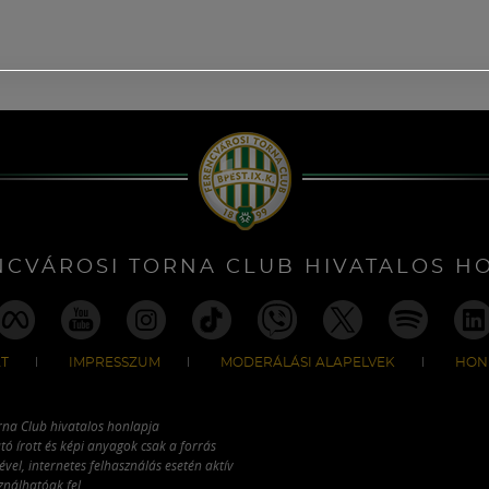
NCVÁROSI TORNA CLUB HIVATALOS H
T
IMPRESSZUM
MODERÁLÁSI ALAPELVEK
HON
rna Club hivatalos honlapja
tó írott és képi anyagok csak a forrás
vel, internetes felhasználás esetén aktív
ználhatóak fel.