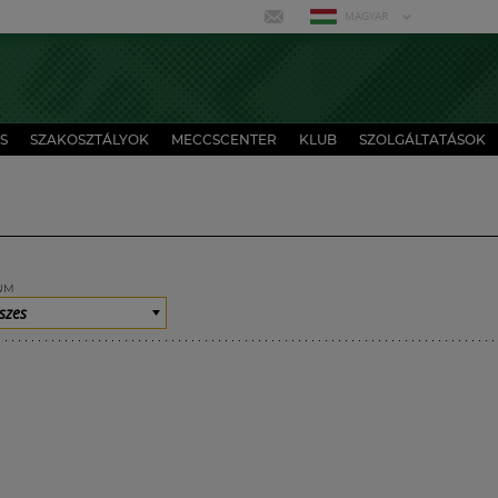
MAGYAR
S
SZAKOSZTÁLYOK
MECCSCENTER
KLUB
SZOLGÁLTATÁSOK
UM
szes