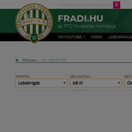
FRADI.HU
az FTC hivatalos honlapja
FM YOUTUBE +
HÍREK
LABDARÚGÁ
FŐOLDAL
»
TAG: KÖZVETÍTÉS
SPORTÁG
SZAKOSZTÁLY
DÁT
Labdarúgás
NB III
Ös