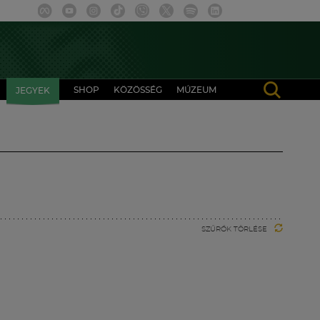
SHOP
KÖZÖSSÉG
MÚZEUM
JEGYEK
SZŰRŐK TÖRLÉSE