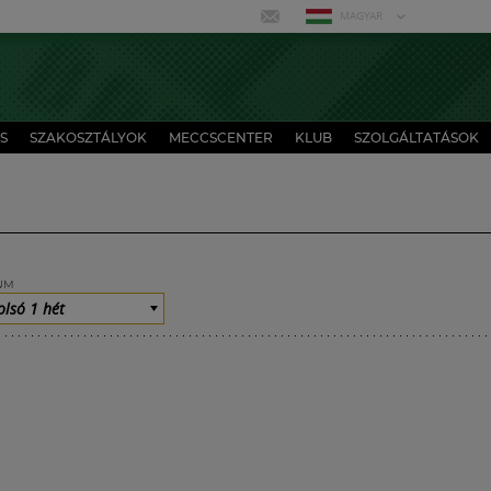
MAGYAR
S
SZAKOSZTÁLYOK
MECCSCENTER
KLUB
SZOLGÁLTATÁSOK
UM
olsó 1 hét