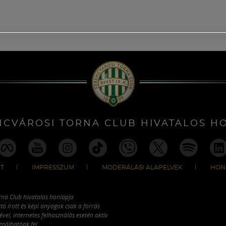
NCVÁROSI TORNA CLUB HIVATALOS H
T
IMPRESSZUM
MODERÁLÁSI ALAPELVEK
HON
rna Club hivatalos honlapja
tó írott és képi anyagok csak a forrás
vel, internetes felhasználás esetén aktív
ználhatóak fel.