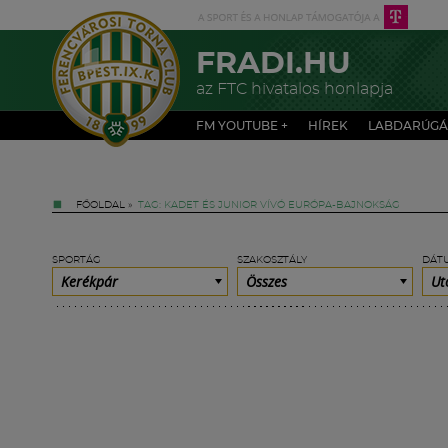
FRADI.HU
az FTC hivatalos honlapja
FM YOUTUBE +
HÍREK
LABDARÚGÁ
FŐOLDAL
»
TAG: KADET ÉS JUNIOR VÍVÓ EURÓPA-BAJNOKSÁG
SPORTÁG
SZAKOSZTÁLY
DÁT
Kerékpár
Összes
Ut