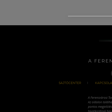
A FERE
SAJTÓCENTER
KAPCSOLA
A Ferencvárosi To
Az oldalon találha
pontos megjelölésé
hivatkozással has