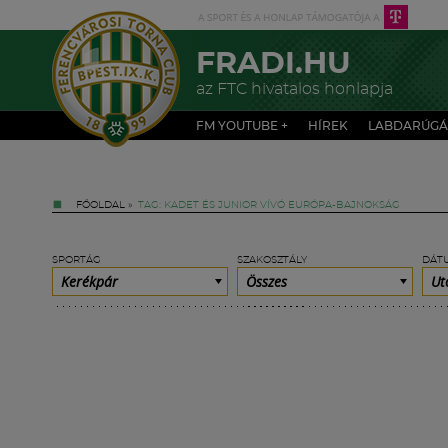
FRADI.HU
az FTC hivatalos honlapja
FM YOUTUBE +
HÍREK
LABDARÚGÁ
FŐOLDAL
»
TAG: KADET ÉS JUNIOR VÍVÓ EURÓPA-BAJNOKSÁG
SPORTÁG
SZAKOSZTÁLY
DÁT
Kerékpár
Összes
Ut