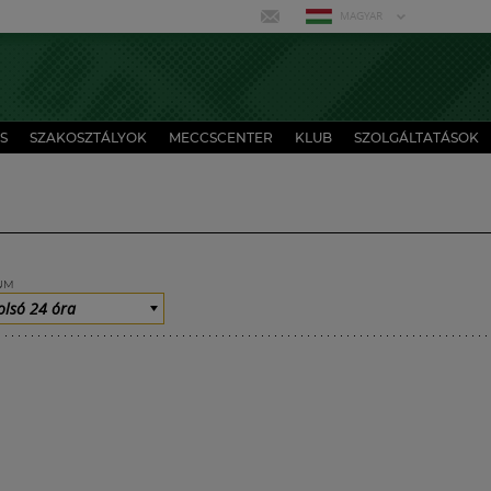
MAGYAR
S
SZAKOSZTÁLYOK
MECCSCENTER
KLUB
SZOLGÁLTATÁSOK
UM
olsó 24 óra