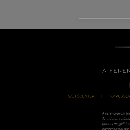
A FERE
SAJTÓCENTER
KAPCSOLA
A Ferencvárosi To
Az oldalon találha
pontos megjelölésé
hivatkozással has