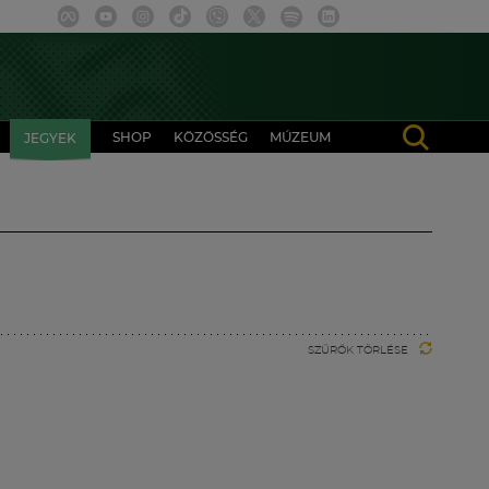
SHOP
KÖZÖSSÉG
MÚZEUM
JEGYEK
SZŰRŐK TÖRLÉSE