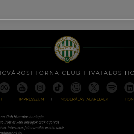
NCVÁROSI TORNA CLUB HIVATALOS H
T
IMPRESSZUM
MODERÁLÁSI ALAPELVEK
HON
rna Club hivatalos honlapja
tó írott és képi anyagok csak a forrás
vel, internetes felhasználás esetén aktív
ználhatóak fel.