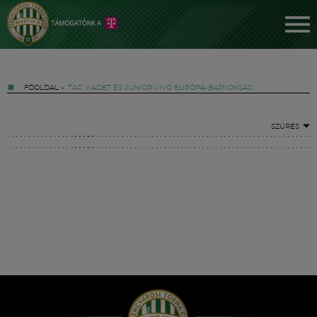
FŐOLDAL
»
TAG: KADET ÉS JUNIOR VÍVÓ EURÓPA-BAJNOKSÁG
SZŰRÉS
Jegyek
FM YouTube +
Hírek