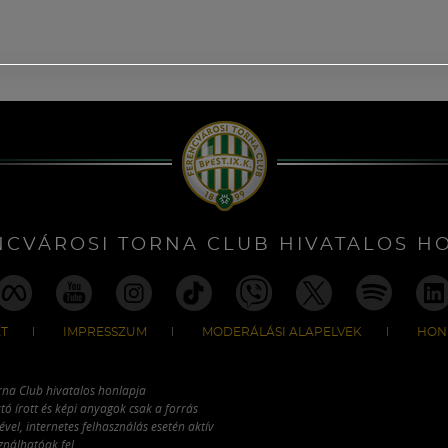
NCVÁROSI TORNA CLUB HIVATALOS H
T
IMPRESSZUM
MODERÁLÁSI ALAPELVEK
HON
rna Club hivatalos honlapja
tó írott és képi anyagok csak a forrás
vel, internetes felhasználás esetén aktív
ználhatóak fel.