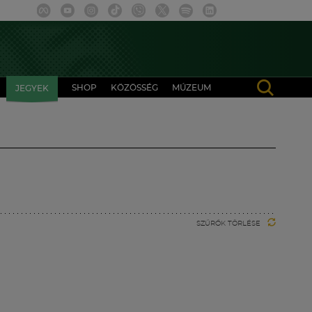
SHOP
KÖZÖSSÉG
MÚZEUM
JEGYEK
SZŰRŐK TÖRLÉSE