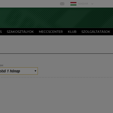
MAGYAR
S
SZAKOSZTÁLYOK
MECCSCENTER
KLUB
SZOLGÁLTATÁSOK
UM
olsó 1 hónap