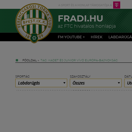
FRADI.HU
az FTC hivatalos honlapja
FM YOUTUBE +
HÍREK
LABDARÚGÁ
FŐOLDAL
»
TAG: KADET ÉS JUNIOR VÍVÓ EURÓPA-BAJNOKSÁG
SPORTÁG
SZAKOSZTÁLY
DÁT
Labdarúgás
Összes
Ut