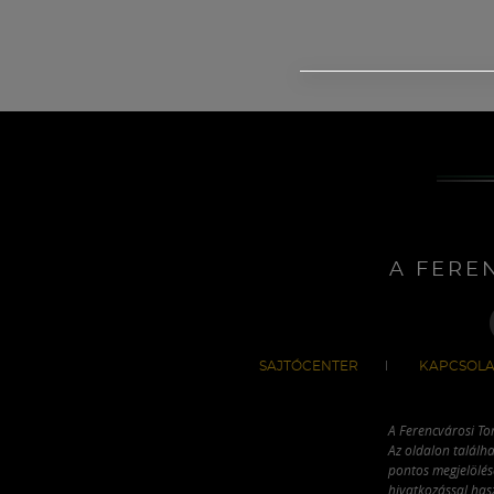
A FERE
SAJTÓCENTER
KAPCSOLA
A Ferencvárosi To
Az oldalon találha
pontos megjelölésé
hivatkozással has