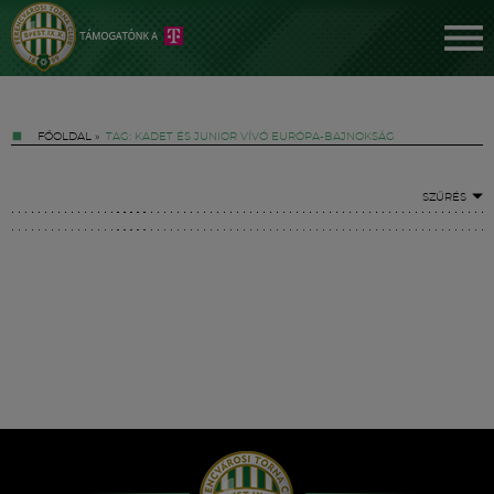
FŐOLDAL
»
TAG: KADET ÉS JUNIOR VÍVÓ EURÓPA-BAJNOKSÁG
SZŰRÉS
Jegyek
FM YouTube +
Hírek