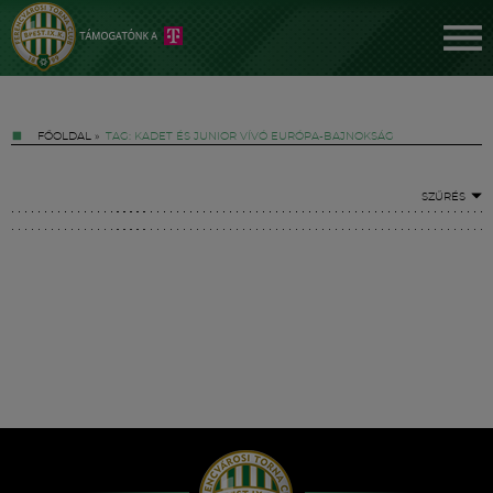
FŐOLDAL
»
TAG: KADET ÉS JUNIOR VÍVÓ EURÓPA-BAJNOKSÁG
SZŰRÉS
Jegyek
FM YouTube +
Hírek