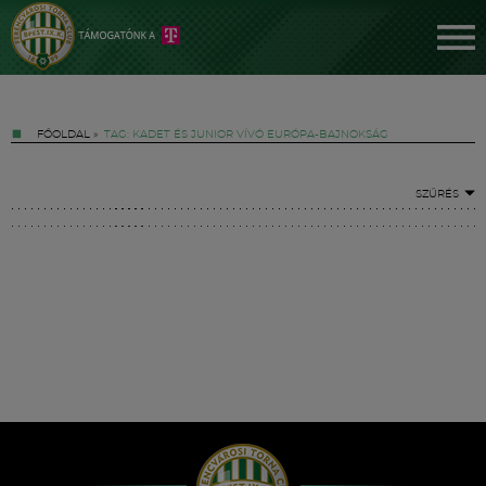
FŐOLDAL
»
TAG: KADET ÉS JUNIOR VÍVÓ EURÓPA-BAJNOKSÁG
SZŰRÉS
Jegyek
FM YouTube +
Hírek