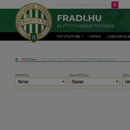
FRADI.HU
az FTC hivatalos honlapja
FM YOUTUBE +
HÍREK
LABDARÚGÁ
FŐOLDAL
»
TAG: KADET ÉS JUNIOR VÍVÓ EURÓPA-BAJNOKSÁG
SPORTÁG
SZAKOSZTÁLY
DÁT
Torna
Összes
Ut