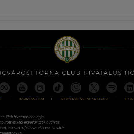
NCVÁROSI TORNA CLUB HIVATALOS H
T
IMPRESSZUM
MODERÁLÁSI ALAPELVEK
HON
rna Club hivatalos honlapja
tó írott és képi anyagok csak a forrás
vel, internetes felhasználás esetén aktív
ználhatóak fel.