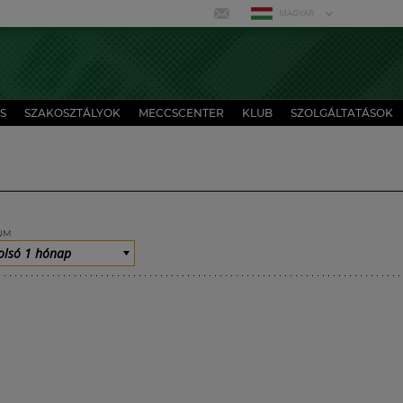
MAGYAR
S
SZAKOSZTÁLYOK
MECCSCENTER
KLUB
SZOLGÁLTATÁSOK
UM
olsó 1 hónap