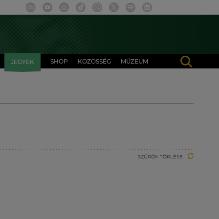
SHOP
KÖZÖSSÉG
MÚZEUM
JEGYEK
SZŰRŐK TÖRLÉSE