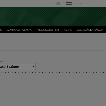
MAGYAR
S
SZAKOSZTÁLYOK
MECCSCENTER
KLUB
SZOLGÁLTATÁSOK
UM
olsó 1 hónap