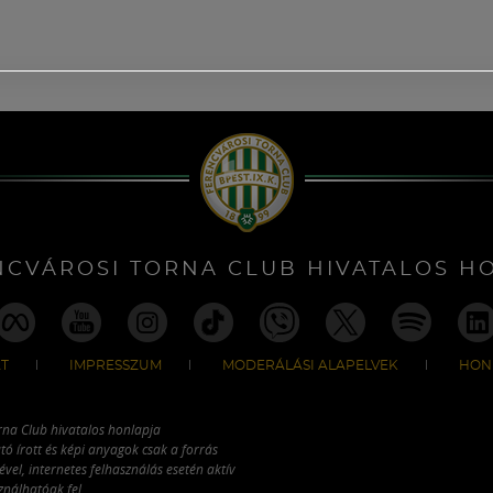
NCVÁROSI TORNA CLUB HIVATALOS H
T
IMPRESSZUM
MODERÁLÁSI ALAPELVEK
HON
rna Club hivatalos honlapja
tó írott és képi anyagok csak a forrás
vel, internetes felhasználás esetén aktív
ználhatóak fel.