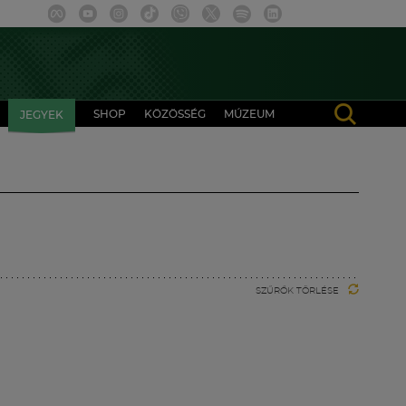
SHOP
KÖZÖSSÉG
MÚZEUM
JEGYEK
SZŰRŐK TÖRLÉSE