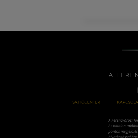
A FERE
SAJTÓCENTER
KAPCSOLA
A Ferencvárosi To
Az oldalon találha
pontos megjelölésé
hivatkozással has