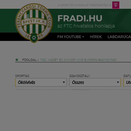
FRADI.HU
az FTC hivatalos honlapja
FM YOUTUBE +
HÍREK
LABDARÚGÁ
FŐOLDAL
»
TAG: KADET ÉS JUNIOR VÍVÓ EURÓPA-BAJNOKSÁG
SPORTÁG
SZAKOSZTÁLY
DÁT
Ökölvívás
Összes
Ut