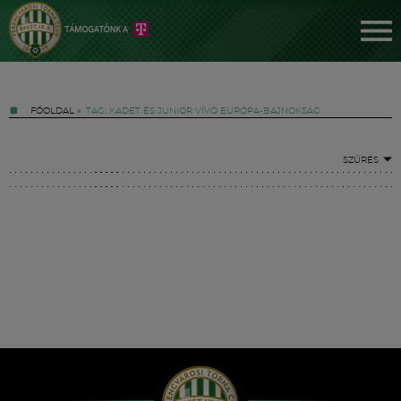
FŐOLDAL
»
TAG: KADET ÉS JUNIOR VÍVÓ EURÓPA-BAJNOKSÁG
SZŰRÉS
Jegyek
FM YouTube +
Hírek