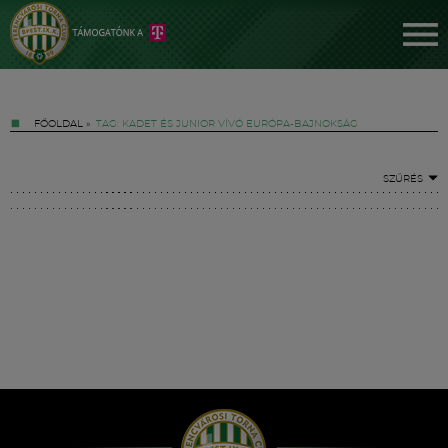
FŐOLDAL
»
TAG: KADET ÉS JUNIOR VÍVÓ EURÓPA-BAJNOKSÁG
SZŰRÉS
Jegyek
FM YouTube +
Hírek