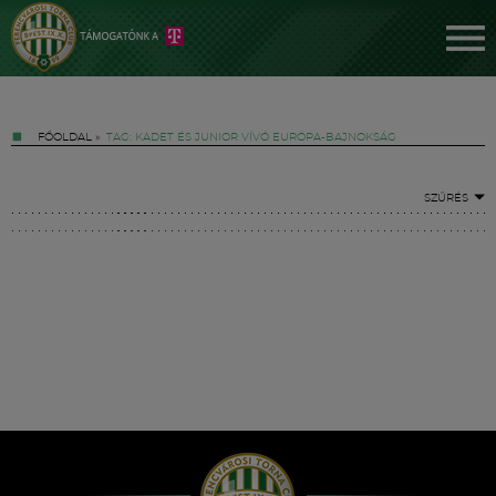
FŐOLDAL
»
TAG: KADET ÉS JUNIOR VÍVÓ EURÓPA-BAJNOKSÁG
SZŰRÉS
Jegyek
FM YouTube +
Hírek