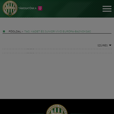
FŐOLDAL
»
TAG: KADET ÉS JUNIOR VÍVÓ EURÓPA-BAJNOKSÁG
SZŰRÉS
Jegyek
FM YouTube +
Hírek