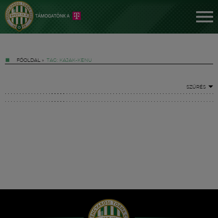
FŐOLDAL
»
TAG: KAJAK-KENU
SZŰRÉS
Jegyek
FM YouTube +
Hírek