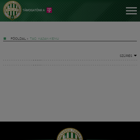
FŐOLDAL
»
TAG: KAJAK-KENU
SZŰRÉS
Jegyek
FM YouTube +
Hírek